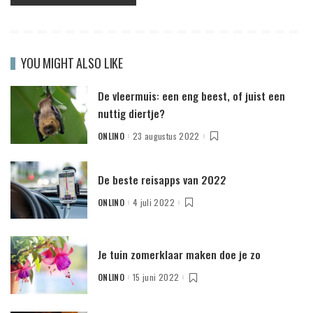
YOU MIGHT ALSO LIKE
De vleermuis: een eng beest, of juist een
nuttig diertje?
ONLINO
23 augustus 2022
POSTED
BY
De beste reisapps van 2022
ONLINO
4 juli 2022
POSTED
BY
Je tuin zomerklaar maken doe je zo
ONLINO
15 juni 2022
POSTED
BY